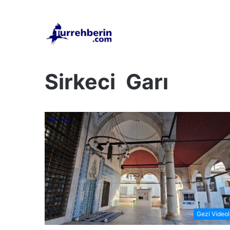
Anasayfa
/
Sirkeci Garı
Sirkeci Garı
Gezi Videol