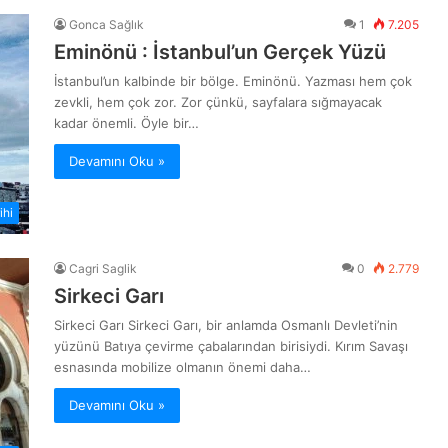
Gonca Sağlık
1
7.205
Eminönü : İstanbul’un Gerçek Yüzü
İstanbul’un kalbinde bir bölge. Eminönü. Yazması hem çok
zevkli, hem çok zor. Zor çünkü, sayfalara sığmayacak
kadar önemli. Öyle bir…
Devamını Oku »
ihi
Cagri Saglik
0
2.779
Sirkeci Garı
Sirkeci Garı Sirkeci Garı, bir anlamda Osmanlı Devleti’nin
yüzünü Batıya çevirme çabalarından birisiydi. Kırım Savaşı
esnasında mobilize olmanın önemi daha…
Devamını Oku »