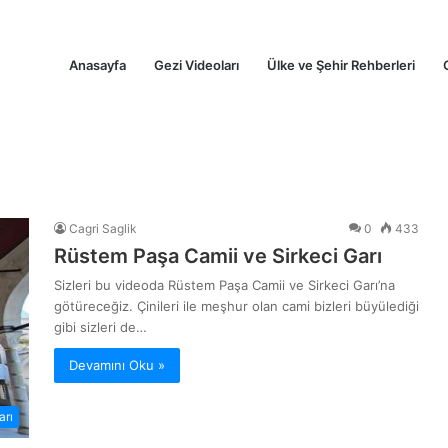
Anasayfa
Gezi Videoları
Ülke ve Şehir Rehberleri
Cagri Saglik
0
433
Rüstem Paşa Camii ve Sirkeci Garı
Sizleri bu videoda Rüstem Paşa Camii ve Sirkeci Garı’na
götüreceğiz. Çinileri ile meşhur olan cami bizleri büyülediği
gibi sizleri de…
Devamını Oku »
arı