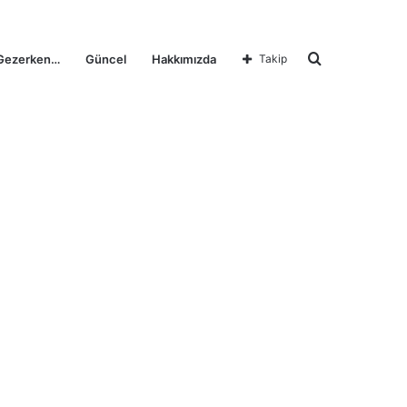
Arama
Gezerken…
Güncel
Hakkımızda
Takip
yap
...