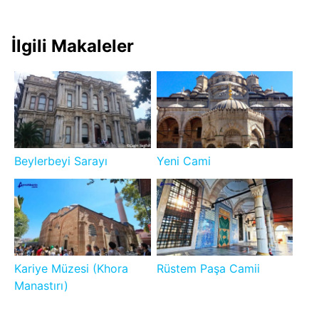
İlgili Makaleler
Beylerbeyi Sarayı
Yeni Cami
Kariye Müzesi (Khora
Rüstem Paşa Camii
Manastırı)