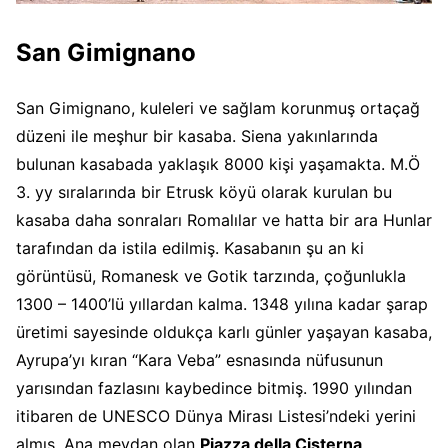
San Gimignano
San Gimignano, kuleleri ve sağlam korunmuş ortaçağ
düzeni ile meşhur bir kasaba. Siena yakınlarında
bulunan kasabada yaklaşık 8000 kişi yaşamakta. M.Ö
3. yy sıralarında bir Etrusk köyü olarak kurulan bu
kasaba daha sonraları Romalılar ve hatta bir ara Hunlar
tarafından da istila edilmiş. Kasabanın şu an ki
görüntüsü, Romanesk ve Gotik tarzında, çoğunlukla
1300 – 1400’lü yıllardan kalma. 1348 yılına kadar şarap
üretimi sayesinde oldukça karlı günler yaşayan kasaba,
Ayrupa’yı kıran “Kara Veba” esnasında nüfusunun
yarısından fazlasını kaybedince bitmiş. 1990 yılından
itibaren de UNESCO Dünya Mirası Listesi’ndeki yerini
almış. Ana meydan olan
Piazza della Cisterna