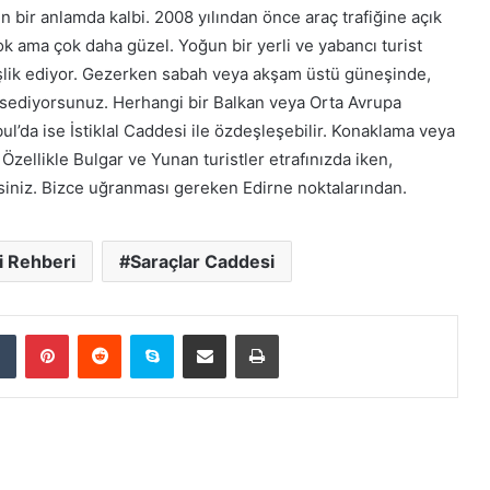
in bir anlamda kalbi. 2008 yılından önce araç trafiğine açık
k ama çok daha güzel. Yoğun bir yerli ve yabancı turist
 eşlik ediyor. Gezerken sabah veya akşam üstü güneşinde,
sediyorsunuz. Herhangi bir Balkan veya Orta Avrupa
ul’da ise İstiklal Caddesi ile özdeşleşebilir. Konaklama veya
Özellikle Bulgar ve Yunan turistler etrafınızda iken,
rsiniz. Bizce uğranması gereken Edirne noktalarından.
i Rehberi
Saraçlar Caddesi
Tumblr
Pinterest
Reddit
Skype
E-Posta ile paylaş
Yazdır