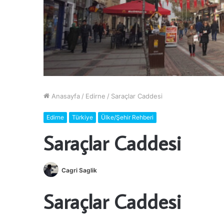
Anasayfa
/
Edirne
/
Saraçlar Caddesi
Edirne
Türkiye
Ülke/Şehir Rehberi
Saraçlar Caddesi
Cagri Saglik
Saraçlar Caddesi