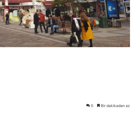
0
Bir dakikadan az