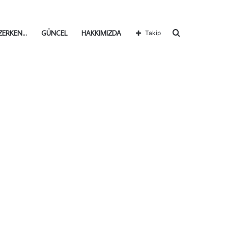
Arama
ZERKEN…
GÜNCEL
HAKKIMIZDA
Takip
yap
...