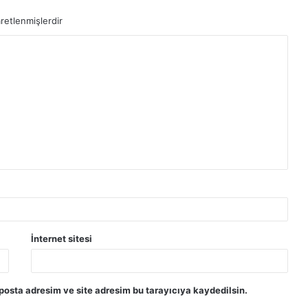
aretlenmişlerdir
İnternet sitesi
posta adresim ve site adresim bu tarayıcıya kaydedilsin.