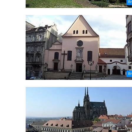
Br
Br