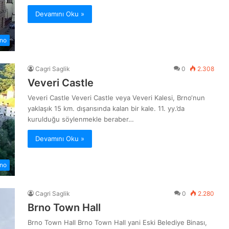
Devamını Oku »
no
Cagri Saglik
0
2.308
Veveri Castle
Veveri Castle Veveri Castle veya Veveri Kalesi, Brno‘nun
yaklaşık 15 km. dışarısında kalan bir kale. 11. yy.’da
kurulduğu söylenmekle beraber…
Devamını Oku »
no
Cagri Saglik
0
2.280
Brno Town Hall
Brno Town Hall Brno Town Hall yani Eski Belediye Binası,