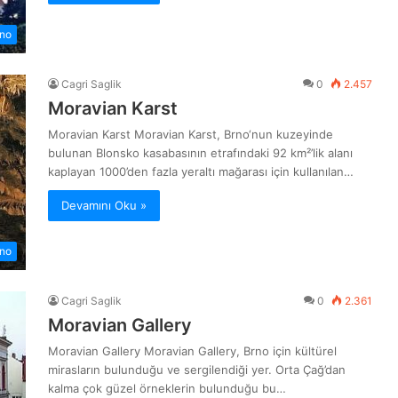
no
Cagri Saglik
0
2.457
Moravian Karst
Moravian Karst Moravian Karst, Brno‘nun kuzeyinde
bulunan Blonsko kasabasının etrafındaki 92 km²’lik alanı
kaplayan 1000’den fazla yeraltı mağarası için kullanılan…
Devamını Oku »
no
Cagri Saglik
0
2.361
Moravian Gallery
Moravian Gallery Moravian Gallery, Brno için kültürel
mirasların bulunduğu ve sergilendiği yer. Orta Çağ’dan
kalma çok güzel örneklerin bulunduğu bu…