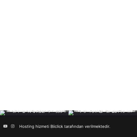
ok
tter
Pinterest
YouTube
Instagram
Hosting hizmeti
Biiclick
tarafından verilmektedir.