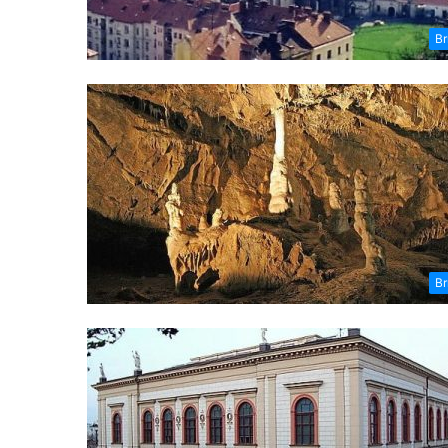
Br
Br