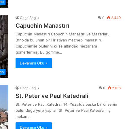
no
Cagri Saglik
0
2.449
Capuchin Manastırı
Capuchin Manastırı Capuchin Manastırı ve Mezarları,
Brno‘da bulunan bir Hristiyan mezhebi manastırı.
Capuchin’ler ölülerini kilise altındaki mezarlara
gömerlermiş. Bu gömme…
Devamını Oku »
no
Cagri Saglik
0
2.616
St. Peter ve Paul Katedrali
St. Peter ve Paul Katedrali 14. Yüzyılda başka bir kilisenin
bulunduğu yere yapılan St. Peter ve Paul Katedrali, iç
mekan…
Devamını Oku »