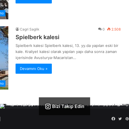
no
Cagri Saglik
0
2.508
Spielberk kalesi
Spielberk kalesi Spielberk kalesi, 13. yy.da yapılan eski bir
kale. Kraliyet kalesi olarak yapılan yapı daha sonra zaman
içerisinde Avusturya-Macaristan…
Devamını Oku »
no
Bizi Takip Edin
|
Facebo
Twi