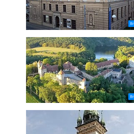
Br
Br