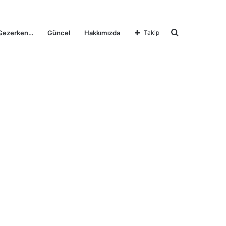
Arama
Gezerken…
Güncel
Hakkımızda
Takip
yap
...