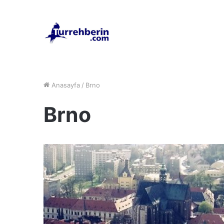
Anasayfa
/
Brno
Brno