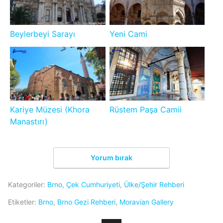
Beylerbeyi Sarayı
Yeni Cami
Kariye Müzesi (Khora
Rüstem Paşa Camii
Manastırı)
Yorum bırak
Kategoriler:
Brno
,
Çek Cumhuriyeti
,
Ülke/Şehir Rehberi
Etiketler:
Brno
,
Brno Gezi Rehberi
,
Moravian Gallery