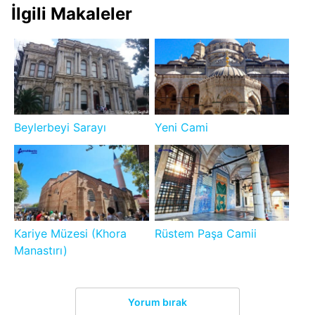
İlgili Makaleler
Beylerbeyi Sarayı
Yeni Cami
Kariye Müzesi (Khora
Rüstem Paşa Camii
Manastırı)
Yorum bırak