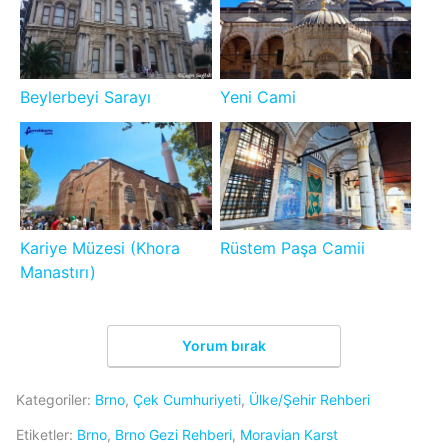
Beylerbeyi Sarayı
Yeni Cami
Kariye Müzesi (Khora
Rüstem Paşa Camii
Manastırı)
Yorum bırak
Kategoriler:
Brno
,
Çek Cumhuriyeti
,
Ülke/Şehir Rehberi
Etiketler:
Brno
,
Brno Gezi Rehberi
,
Moravian Karst