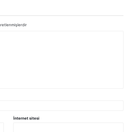
aretlenmişlerdir
İnternet sitesi