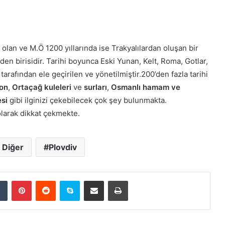
 olan ve M.Ö 1200 yıllarında ise Trakyalılardan oluşan bir
en birisidir. Tarihi boyunca Eski Yunan, Kelt, Roma, Gotlar,
tarafından ele geçirilen ve yönetilmiştir.200’den fazla tarihi
on
,
Ortaçağ kuleleri
ve
surları
,
Osmanlı hamam ve
si
gibi ilginizi çekebilecek çok şey bulunmakta.
 olarak dikkat çekmekte.
 Diğer
Plovdiv
dIn
Tumblr
Pinterest
Reddit
Skype
E-Posta ile paylaş
Yazdır