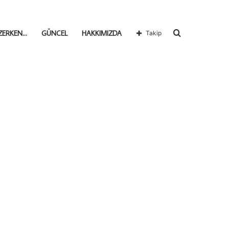
Arama
ZERKEN…
GÜNCEL
HAKKIMIZDA
Takip
yap
...