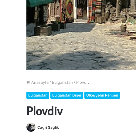
Anasayfa
/
Bulgaristan
/
Plovdiv
Bulgaristan
Bulgaristan Diğer
Ülke/Şehir Rehberi
Plovdiv
Cagri Saglik