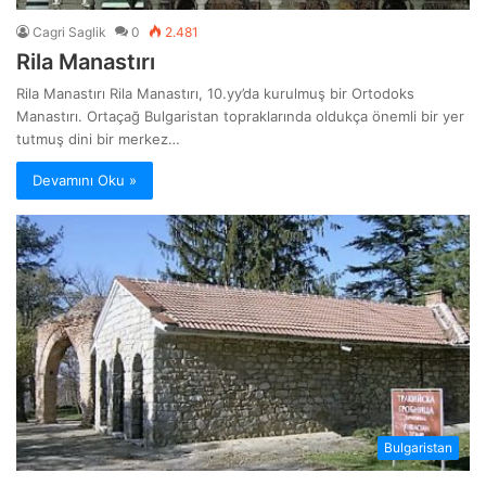
Cagri Saglik
0
2.481
Rila Manastırı
Rila Manastırı Rila Manastırı, 10.yy’da kurulmuş bir Ortodoks
Manastırı. Ortaçağ Bulgaristan topraklarında oldukça önemli bir yer
tutmuş dini bir merkez…
Devamını Oku »
Bulgaristan