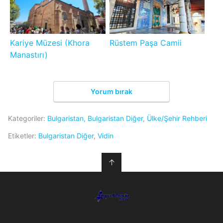
Kariye Müzesi (Khora
Rüstem Paşa Camii
Manastırı)
Yorum bırak
Kategoriler:
Bulgaristan
,
Bulgaristan Diğer
,
Ülke/Şehir Rehberi
Etiketler:
Bulgaristan Diğer
,
Vidin
↑