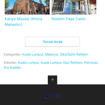
Kariye Müzesi (Khora
Rüstem Paşa Camii
Manastırı)
Yorum bırak
Kategoriler:
Kuala Lumpur
,
Malezya
,
Ülke/Şehir Rehberi
Etiketler:
Kuala Lumpur
,
Kuala Lumpur Gezi Rehberi
,
Petronas
İkiz Kuleleri
↑