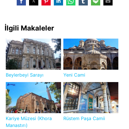
İlgili Makaleler
Beylerbeyi Sarayı
Yeni Cami
Kariye Müzesi (Khora
Rüstem Paşa Camii
Manastırı)