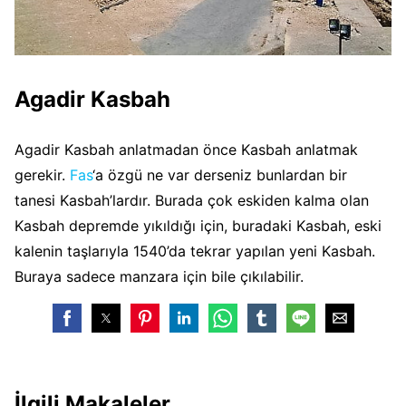
Agadir Kasbah
Agadir Kasbah anlatmadan önce Kasbah anlatmak
gerekir.
Fas
‘a özgü ne var derseniz bunlardan bir
tanesi Kasbah’lardır. Burada çok eskiden kalma olan
Kasbah depremde yıkıldığı için, buradaki Kasbah, eski
kalenin taşlarıyla 1540’da tekrar yapılan yeni Kasbah.
Buraya sadece manzara için bile çıkılabilir.
İlgili Makaleler