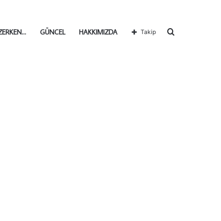
Arama
ZERKEN…
GÜNCEL
HAKKIMIZDA
Takip
yap
...