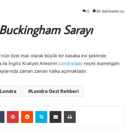
0
Bir dakikadan az
Buckingham Sarayı
ün özel malı olarak büyük bir kasaba evi şeklinde
ile İngiliz Kraliyet Ailesinin
Londra’daki
resmi ikametgahı
aylarında zaman zaman halka açılmaktadır.
Londra
Londra Gezi Rehberi
dIn
Tumblr
Pinterest
Reddit
Skype
E-Posta ile paylaş
Yazdır