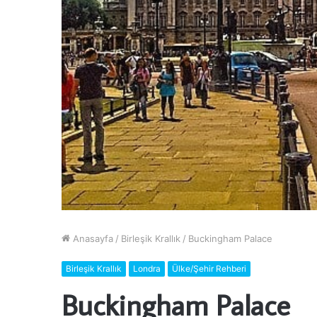
Anasayfa
/
Birleşik Krallık
/
Buckingham Palace
Birleşik Krallık
Londra
Ülke/Şehir Rehberi
Buckingham Palace