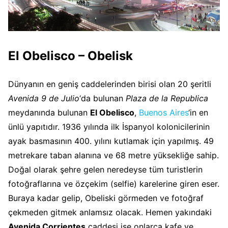
El Obelisco – Obelisk
Dünyanın en geniş caddelerinden birisi olan 20 şeritli
Avenida 9 de Julio
‘da bulunan
Plaza de la Republica
meydanında bulunan
El Obelisco
,
Buenos Aires
‘in en
ünlü yapıtıdır. 1936 yılında ilk İspanyol kolonicilerinin
ayak basmasının 400. yılını kutlamak için yapılmış. 49
metrekare taban alanına ve 68 metre yüksekliğe sahip.
Doğal olarak şehre gelen neredeyse tüm turistlerin
fotoğraflarına ve özçekim (selfie) karelerine giren eser.
Buraya kadar gelip, Obeliski görmeden ve fotoğraf
çekmeden gitmek anlamsız olacak. Hemen yakındaki
Avenida Corrientes
caddesi ise onlarca kafe ve