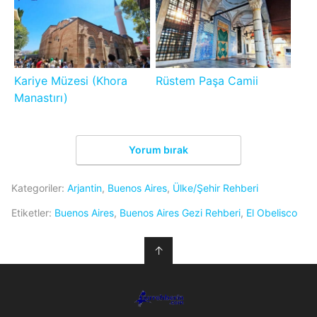
Kariye Müzesi (Khora
Rüstem Paşa Camii
Manastırı)
Yorum bırak
Kategoriler:
Arjantin
,
Buenos Aires
,
Ülke/Şehir Rehberi
Etiketler:
Buenos Aires
,
Buenos Aires Gezi Rehberi
,
El Obelisco
↑