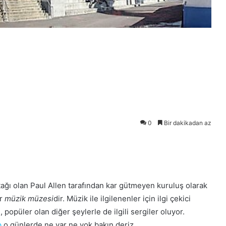
0
Bir dakikadan az
tağı olan Paul Allen tarafından kar gütmeyen kuruluş olarak
ir
müzik müzesi
dir. Müzik ile ilgilenenler için ilgi çekici
popüler olan diğer şeylerle de ilgili sergiler oluyor.
p
o günlerde ne var ne yok bakın deriz.