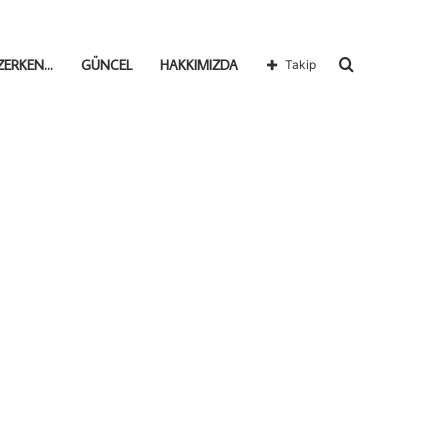
Arama
ZERKEN…
GÜNCEL
HAKKIMIZDA
Takip
yap
...