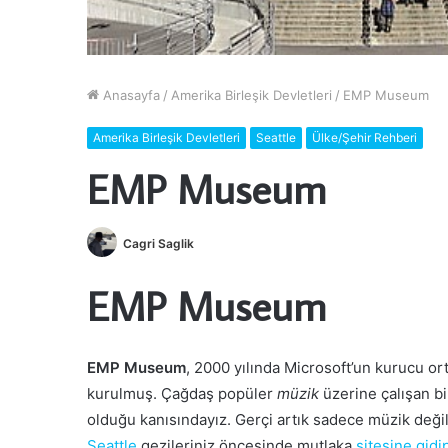
Anasayfa
/
Amerika Birleşik Devletleri
/
EMP Museum
Amerika Birleşik Devletleri
Seattle
Ülke/Şehir Rehberi
EMP Museum
Cagri Saglik
EMP Museum
EMP Museum
, 2000 yılında Microsoft’un kurucu or
kurulmuş. Çağdaş popüler
müzik
üzerine çalışan b
olduğu kanısındayız. Gerçi artık sadece müzik değil, 
Seattle
gezileriniz öncesinde mutlaka
sitesine gidi