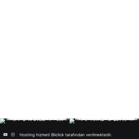
ok
ter
Pinterest
YouTube
Instagram
Hosting hizmeti
Biiclick
tarafından verilmektedir.