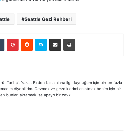
attle
Seattle Gezi Rehberi
dIn
Tumblr
Pinterest
Reddit
Skype
E-Posta ile paylaş
Yazdır
ü, Tarihçi, Yazar. Birden fazla alana ilgi duyduğum için birden fazla
madım diyebilirim. Gezmek ve gezdiklerimi anlatmak benim için bir
en bunları aktarmak ise apayrı bir zevk.