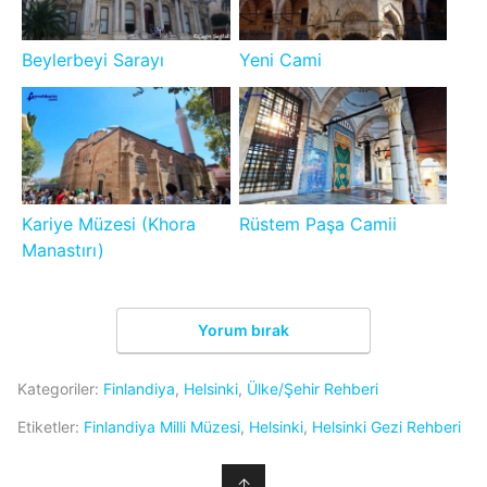
Beylerbeyi Sarayı
Yeni Cami
Kariye Müzesi (Khora
Rüstem Paşa Camii
Manastırı)
Yorum bırak
Kategoriler:
Finlandiya
,
Helsinki
,
Ülke/Şehir Rehberi
Etiketler:
Finlandiya Milli Müzesi
,
Helsinki
,
Helsinki Gezi Rehberi
↑