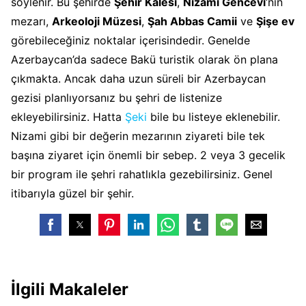
söylenir. Bu şehirde
Şehir Kalesi
,
Nizami Gencevi
‘nin
mezarı,
Arkeoloji Müzesi
,
Şah Abbas Camii
ve
Şişe ev
görebileceğiniz noktalar içerisindedir. Genelde
Azerbaycan’da sadece Bakü turistik olarak ön plana
çıkmakta. Ancak daha uzun süreli bir Azerbaycan
gezisi planlıyorsanız bu şehri de listenize
ekleyebilirsiniz. Hatta
Şeki
bile bu listeye eklenebilir.
Nizami gibi bir değerin mezarının ziyareti bile tek
başına ziyaret için önemli bir sebep. 2 veya 3 gecelik
bir program ile şehri rahatlıkla gezebilirsiniz. Genel
itibarıyla güzel bir şehir.
İlgili Makaleler