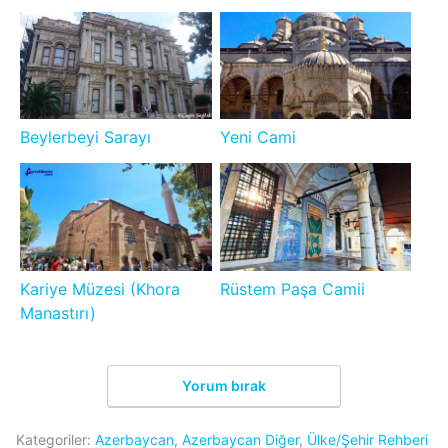
Beylerbeyi Sarayı
Yeni Cami
Kariye Müzesi (Khora
Rüstem Paşa Camii
Manastırı)
Yorum bırak
Kategoriler:
Azerbaycan
,
Azerbaycan Diğer
,
Ülke/Şehir Rehberi