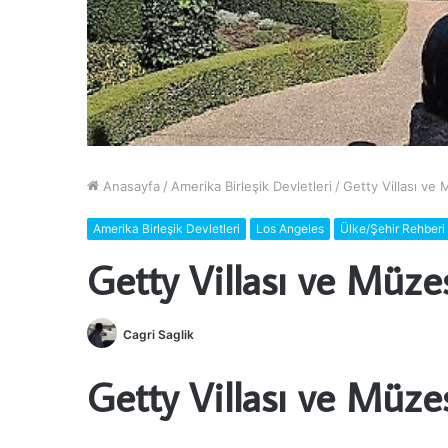
Anasayfa
/
Amerika Birleşik Devletleri
/
Getty Villası ve 
Amerika Birleşik Devletleri
Los Angeles
Ülke/Şehir Rehberi
Getty Villası ve Müze
Cagri Saglik
Getty Villası ve Müze