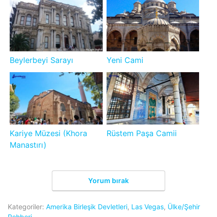
Beylerbeyi Sarayı
Yeni Cami
Kariye Müzesi (Khora
Rüstem Paşa Camii
Manastırı)
Yorum bırak
Kategoriler:
Amerika Birleşik Devletleri
,
Las Vegas
,
Ülke/Şehir
Rehberi