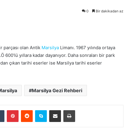
0
Bir dakikadan az
ir parçası olan Antik
Marsilya
Limanı. 1967 yılında ortaya
Ö 600’lü yıllara kadar dayanıyor. Daha sonraları bir park
n çıkan tarihi eserler ise Marsilya tarihi eserler
arsilya
Marsilya Gezi Rehberi
dIn
Tumblr
Pinterest
Reddit
Skype
E-Posta ile paylaş
Yazdır