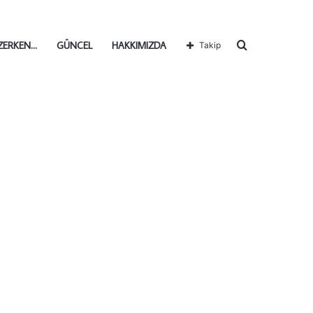
Arama
ZERKEN…
GÜNCEL
HAKKIMIZDA
Takip
yap
...