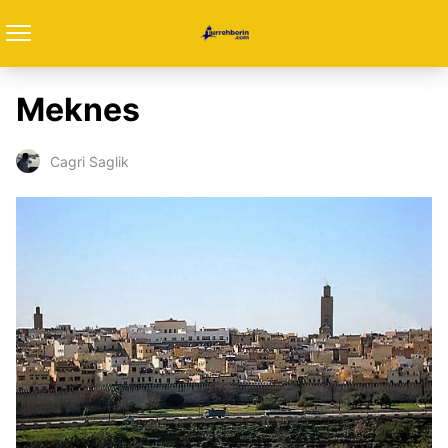
Meknes
Cagri Saglik