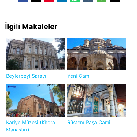
İlgili Makaleler
Beylerbeyi Sarayı
Yeni Cami
Kariye Müzesi (Khora
Rüstem Paşa Camii
Manastırı)