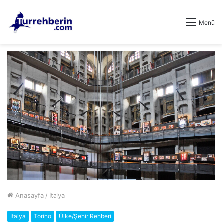
Menü
Anasayfa
/
İtalya
İtalya
Torino
Ülke/Şehir Rehberi