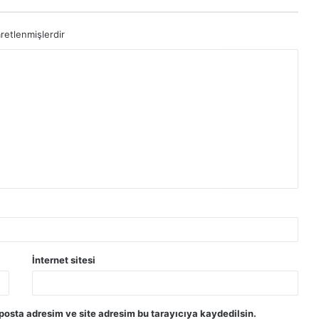
aretlenmişlerdir
İnternet sitesi
posta adresim ve site adresim bu tarayıcıya kaydedilsin.