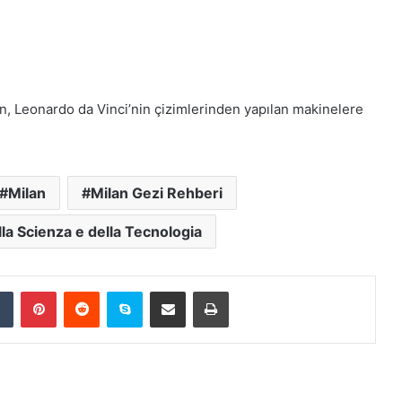
n, Leonardo da Vinci’nin çizimlerinden yapılan makinelere
Milan
Milan Gezi Rehberi
a Scienza e della Tecnologia
Tumblr
Pinterest
Reddit
Skype
E-Posta ile paylaş
Yazdır