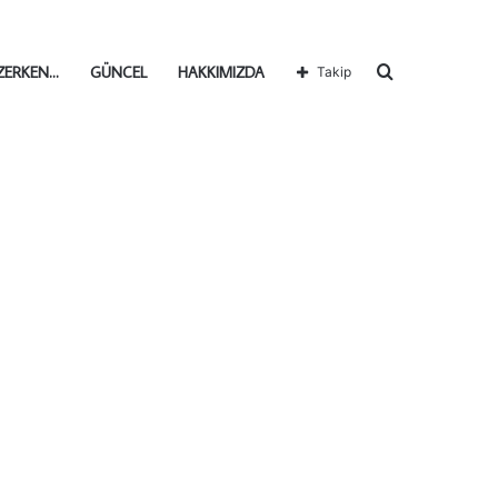
Arama
ZERKEN…
GÜNCEL
HAKKIMIZDA
Takip
yap
...