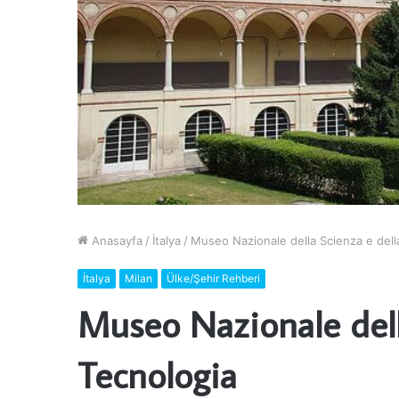
Anasayfa
/
İtalya
/
Museo Nazionale della Scienza e dell
İtalya
Milan
Ülke/Şehir Rehberi
Museo Nazionale dell
Tecnologia