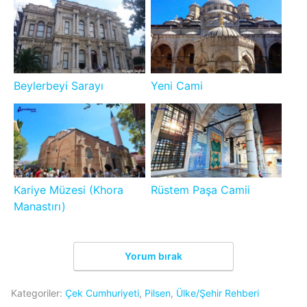
Beylerbeyi Sarayı
Yeni Cami
Kariye Müzesi (Khora
Rüstem Paşa Camii
Manastırı)
Yorum bırak
Kategoriler:
Çek Cumhuriyeti
,
Pilsen
,
Ülke/Şehir Rehberi