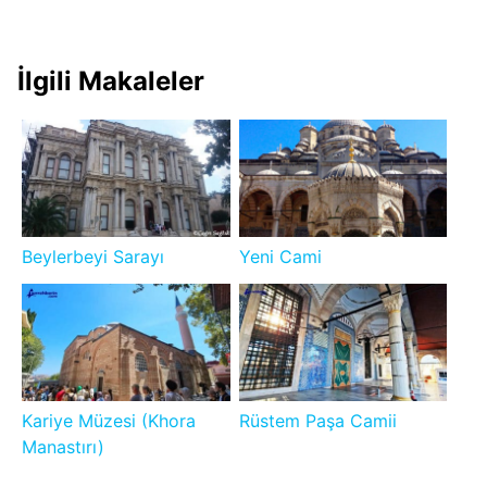
İlgili Makaleler
Beylerbeyi Sarayı
Yeni Cami
Kariye Müzesi (Khora
Rüstem Paşa Camii
Manastırı)