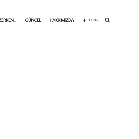
Arama
ZERKEN…
GÜNCEL
HAKKIMIZDA
Takip
yap
...