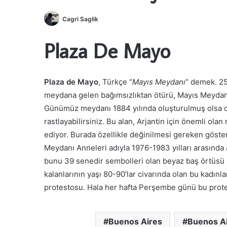
Cagri Saglik
Plaza De Mayo
Plaza de Mayo
, Türkçe “
Mayıs Meydanı
” demek. 2
meydana gelen bağımsızlıktan ötürü, Mayıs Meydanı,
Günümüz meydanı 1884 yılında oluşturulmuş olsa d
rastlayabilirsiniz. Bu alan, Arjantin için önemli ola
ediyor. Burada özellikle değinilmesi gereken göster
Meydanı Anneleri adıyla 1976-1983 yılları arasında
bunu 39 senedir sembolleri olan beyaz baş örtüsü i
kalanlarının yaşı 80-90’lar civarında olan bu kadınl
protestosu. Hala her hafta Perşembe günü bu protes
Buenos Aires
Buenos Ai