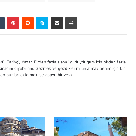
Tumblr
Pinterest
Reddit
Skype
E-Posta ile paylaş
Yazdır
ü, Tarihçi, Yazar. Birden fazla alana ilgi duyduğum için birden fazla
madım diyebilirim. Gezmek ve gezdiklerimi anlatmak benim için bir
en bunları aktarmak ise apayrı bir zevk.