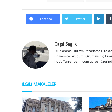
LinkedIn
Facebook
Twitter
Cagri Saglik
Uluslararası Turizm Pazarlama Direktör
üniversite okudum. Okumayı hiç bırak
hobi. Turrehberin.com adresi üzerind
İLGILI MAKALELER