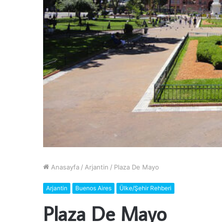
Anasayfa
/
Arjantin
/
Plaza De Mayo
Arjantin
Buenos Aires
Ülke/Şehir Rehberi
Plaza De Mayo