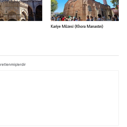
Kariye Müzesi (Khora Manastırı)
aretlenmişlerdir