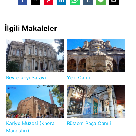
İlgili Makaleler
Beylerbeyi Sarayı
Yeni Cami
Kariye Müzesi (Khora
Rüstem Paşa Camii
Manastırı)