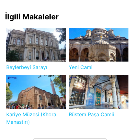
İlgili Makaleler
Beylerbeyi Sarayı
Yeni Cami
Kariye Müzesi (Khora
Rüstem Paşa Camii
Manastırı)