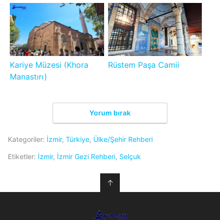
Kariye Müzesi (Khora
Rüstem Paşa Camii
Manastırı)
Yorum bırak
Kategoriler:
İzmir
,
Türkiye
,
Ülke/Şehir Rehberi
Etiketler:
İzmir
,
İzmir Gezi Rehberi
,
Selçuk
↑