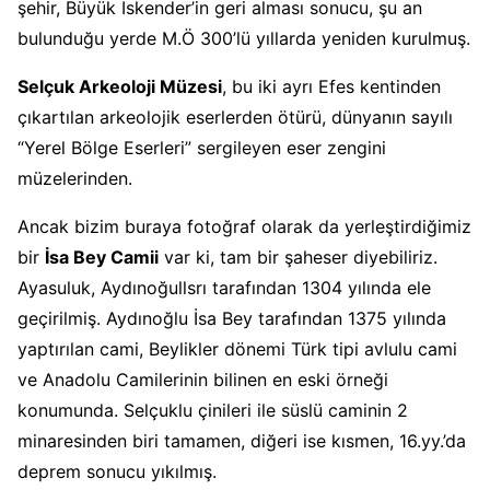
şehir, Büyük İskender’in geri alması sonucu, şu an
bulunduğu yerde M.Ö 300’lü yıllarda yeniden kurulmuş.
Selçuk Arkeoloji Müzesi
, bu iki ayrı Efes kentinden
çıkartılan arkeolojik eserlerden ötürü, dünyanın sayılı
“Yerel Bölge Eserleri” sergileyen eser zengini
müzelerinden.
Ancak bizim buraya fotoğraf olarak da yerleştirdiğimiz
bir
İsa Bey Camii
var ki, tam bir şaheser diyebiliriz.
Ayasuluk, Aydınoğullsrı tarafından 1304 yılında ele
geçirilmiş. Aydınoğlu İsa Bey tarafından 1375 yılında
yaptırılan cami, Beylikler dönemi Türk tipi avlulu cami
ve Anadolu Camilerinin bilinen en eski örneği
konumunda. Selçuklu çinileri ile süslü caminin 2
minaresinden biri tamamen, diğeri ise kısmen, 16.yy.’da
deprem sonucu yıkılmış.