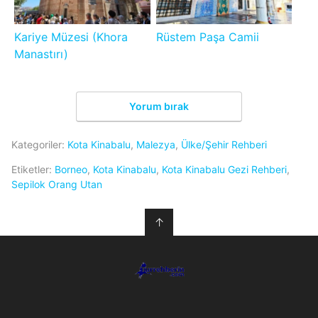
Kariye Müzesi (Khora
Rüstem Paşa Camii
Manastırı)
Yorum bırak
Kategoriler:
Kota Kinabalu
,
Malezya
,
Ülke/Şehir Rehberi
Etiketler:
Borneo
,
Kota Kinabalu
,
Kota Kinabalu Gezi Rehberi
,
Sepilok Orang Utan
↑