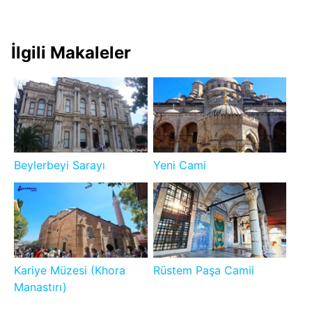
İlgili Makaleler
Beylerbeyi Sarayı
Yeni Cami
Kariye Müzesi (Khora
Rüstem Paşa Camii
Manastırı)