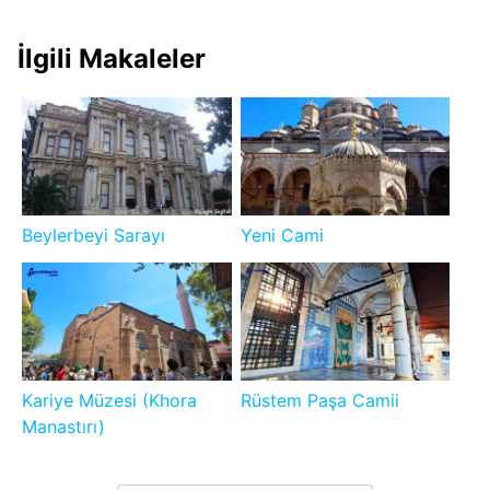
İlgili Makaleler
Beylerbeyi Sarayı
Yeni Cami
Kariye Müzesi (Khora
Rüstem Paşa Camii
Manastırı)