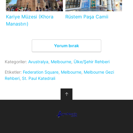
Kariye Müzesi (Khora
Rüstem Paşa Camii
Manastırı)
Yorum bırak
Kategoriler:
Avustralya
,
Melbourne
,
Ülke/Şehir Rehberi
Etiketler:
Federation Square
,
Melbourne
,
Melbourne Gezi
Rehberi
,
St. Paul Katedrali
↑