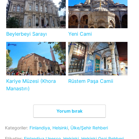
Beylerbeyi Sarayı
Yeni Cami
Kariye Müzesi (Khora
Rüstem Paşa Camii
Manastırı)
Yorum bırak
Kategoriler:
Finlandiya
,
Helsinki
,
Ülke/Şehir Rehberi
Etiketler:
Finlandiya Unesco
,
Helsinki
,
Helsinki Gezi Rehberi
,