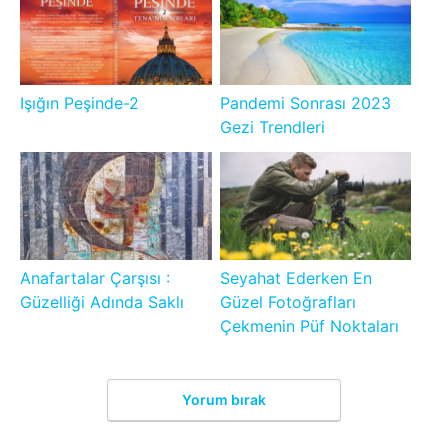
Işığın Peşinde-2
Pandemi Sonrası 2023
Gezi Trendleri
Anafartalar Çarşısı :
Seyahat Ederken En
Güzelliği Adında Saklı
Güzel Fotoğrafları
Çekmenin Püf Noktaları
Yorum bırak