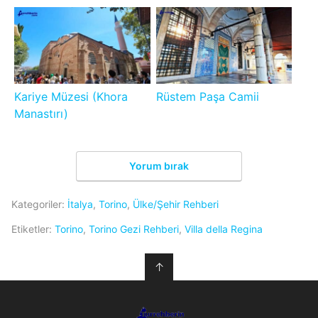
Kariye Müzesi (Khora
Rüstem Paşa Camii
Manastırı)
Yorum bırak
Kategoriler:
İtalya
,
Torino
,
Ülke/Şehir Rehberi
Etiketler:
Torino
,
Torino Gezi Rehberi
,
Villa della Regina
↑