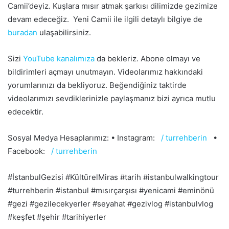
Camii’deyiz. Kuşlara mısır atmak şarkısı dilimizde gezimize
devam edeceğiz. Yeni Camii ile ilgili detaylı bilgiye de
buradan
ulaşabilirsiniz.
Sizi
YouTube kanalımıza
da bekleriz. Abone olmayı ve
bildirimleri açmayı unutmayın. Videolarımız hakkındaki
yorumlarınızı da bekliyoruz. Beğendiğiniz taktirde
videolarımızı sevdiklerinizle paylaşmanız bizi ayrıca mutlu
edecektir.
Sosyal Medya Hesaplarımız: • Instagram:
/ turrehberin
•
Facebook:
/ turrehberin
#İstanbulGezisi #KültürelMiras #tarih #istanbulwalkingtour
#turrehberin #istanbul #mısırçarşısı #yenicami #eminönü
#gezi #gezilecekyerler #seyahat #gezivlog #istanbulvlog
#keşfet #şehir #tarihiyerler