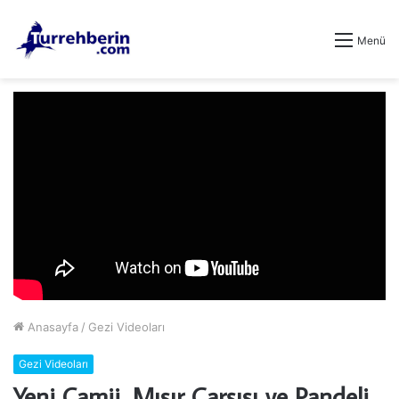
Menü
Anasayfa
/
Gezi Videoları
Gezi Videoları
Yeni Camii, Mısır Çarşısı ve Pandeli