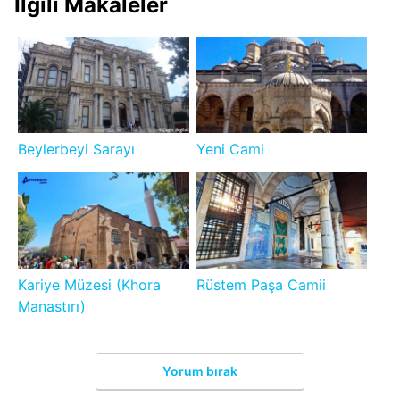
İlgili Makaleler
Beylerbeyi Sarayı
Yeni Cami
Kariye Müzesi (Khora
Rüstem Paşa Camii
Manastırı)
Yorum bırak