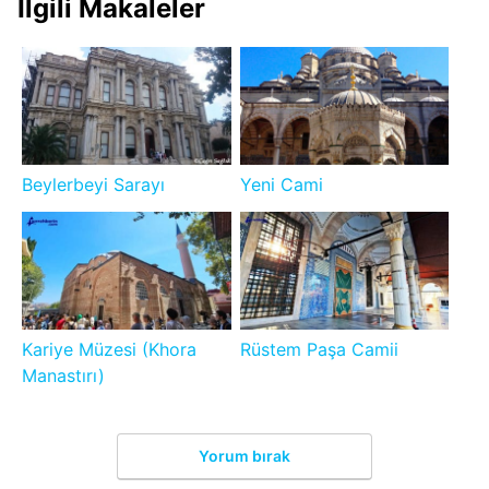
İlgili Makaleler
Beylerbeyi Sarayı
Yeni Cami
Kariye Müzesi (Khora
Rüstem Paşa Camii
Manastırı)
Yorum bırak