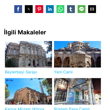
İlgili Makaleler
Beylerbeyi Sarayı
Yeni Cami
Kariye Müzesi (Khora
Rüstem Paşa Camii