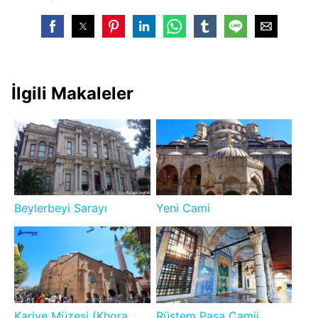
İlgili Makaleler
Beylerbeyi Sarayı
Yeni Cami
Kariye Müzesi (Khora
Rüstem Paşa Camii