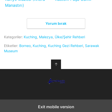
Manastırı)
Yorum bırak
Kategoriler:
Kuching
,
Malezya
,
Ülke/Şehir Rehberi
Etiketler:
Borneo
,
Kuching
,
Kuching Gezi Rehberi
,
Sarawak
Museum
↑
Exit mobile version