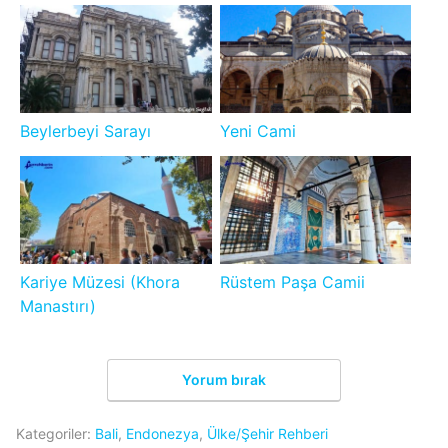
Beylerbeyi Sarayı
Yeni Cami
Kariye Müzesi (Khora
Rüstem Paşa Camii
Manastırı)
Yorum bırak
Kategoriler:
Bali
,
Endonezya
,
Ülke/Şehir Rehberi