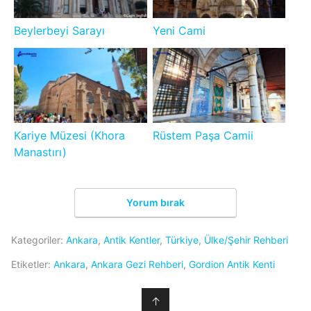
Beylerbeyi Sarayı
Yeni Cami
Kariye Müzesi (Khora
Rüstem Paşa Camii
Manastırı)
Yorum bırak
Kategoriler:
Ankara
,
Antik Kentler
,
Türkiye
,
Ülke/Şehir Rehberi
Etiketler:
Ankara
,
Ankara Gezi Rehberi
,
Gordion Antik Kenti
↑