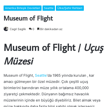
Amerika Birleşik Devletleri
Seattle
Ülke/Şehir Rehberi
Museum of Flight
Cagri Saglik
0
Bir dakikadan az
Museum of Flight
/
Uçuş
Müzesi
Museum of Flight,
Seattle
‘da 1965 yılında kurulan , kar
amacı gütmeyen bir özel müzedir. Çok çeşitli uçuş
birimlerini barındıran müze yıllık ortalama 400,000
ziyaretçi çekmektedir. Dünyanın bağımsız havacılık
müzelerinin içinde en büyüğü diyebiliriz. Bilet almak veya
müze hakkında daha fazla bilgi sahibi olmak isterseniz,